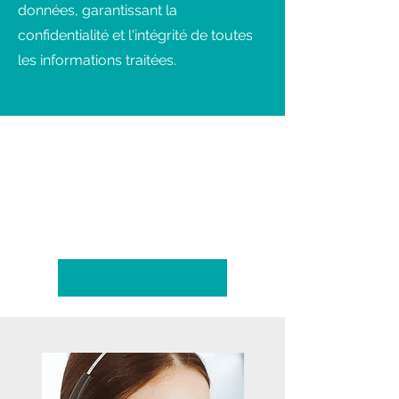
données, garantissant la
confidentialité et l'intégrité de toutes
les informations traitées.
Découvrir nos services